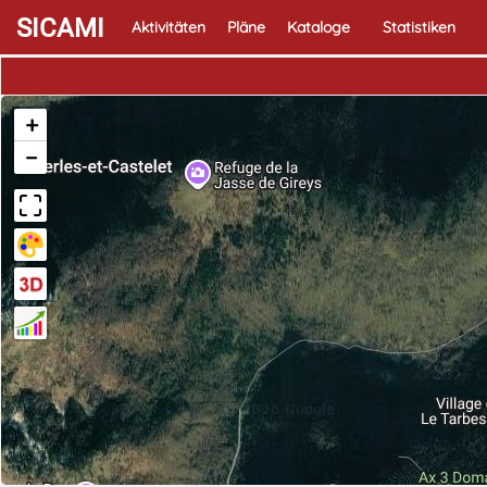
SICAMI
Aktivitäten
Pläne
Kataloge
Statistiken
+
−