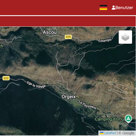
Benutzer
Leaflet
|
© Google