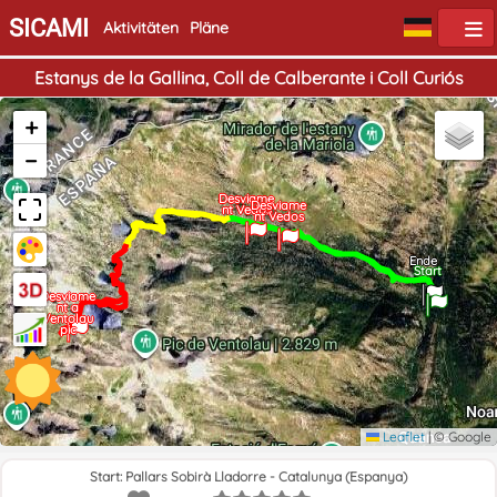
SICAMI
Aktivitäten
Pläne
Estanys de la Gallina, Coll de Calberante i Coll Curiós
+
−
Desviame
Desviame
nt Vedos
nt Vedos
Ende
Start
Desviame
nt a
Ventolau
pic
Leaflet
|
© Google
Start: Pallars Sobirà Lladorre - Catalunya (Espanya)