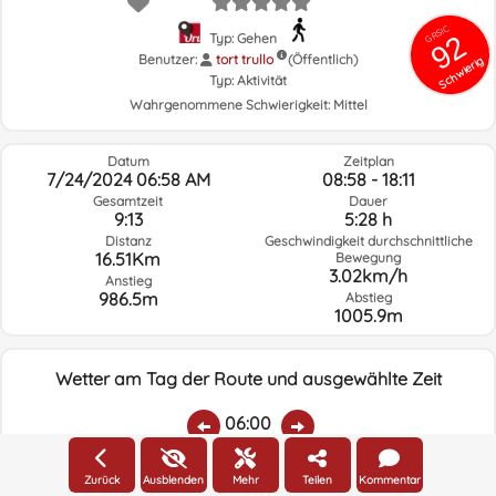
GRSIC
92
Typ: Gehen
Benutzer:
tort trullo
(Öffentlich)
Schwierig
Typ:
Aktivität
Wahrgenommene Schwierigkeit:
Mittel
Datum
Zeitplan
7/24/2024 06:58 AM
08:58 - 18:11
Gesamtzeit
Dauer
9:13
5:28 h
Distanz
Geschwindigkeit durchschnittliche
16.51Km
Bewegung
3.02km/h
Anstieg
986.5m
Abstieg
1005.9m
Wetter am Tag der Route und ausgewählte Zeit
06:00
Zurück
Ausblenden
Mehr
Teilen
Kommentar
Temp.:
Regen:
Durchschnittliche
Geschwindigkeit
Windrichtung