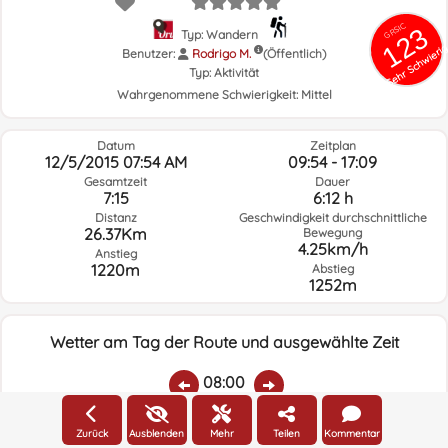
GRSIC
123
Typ: Wandern
Sehr Schwieri
Benutzer:
Rodrigo M.
(Öffentlich)
Typ:
Aktivität
Wahrgenommene Schwierigkeit:
Mittel
Datum
Zeitplan
12/5/2015 07:54 AM
09:54 - 17:09
Gesamtzeit
Dauer
7:15
6:12 h
Distanz
Geschwindigkeit durchschnittliche
26.37Km
Bewegung
4.25km/h
Anstieg
1220m
Abstieg
1252m
Wetter am Tag der Route und ausgewählte Zeit
08:00
Zurück
Ausblenden
Mehr
Teilen
Kommentar
Temp.:
Regen:
Durchschnittliche
Geschwindigkeit
Windrichtung