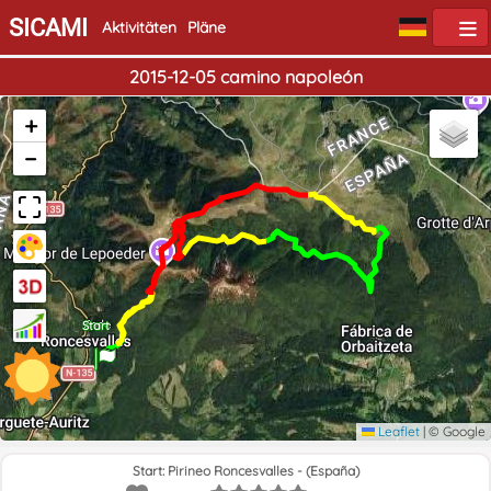
SICAMI
Aktivitäten
Pläne
2015-12-05 camino napoleón
+
−
Ende
Start
Leaflet
|
© Google
Start: Pirineo Roncesvalles - (España)