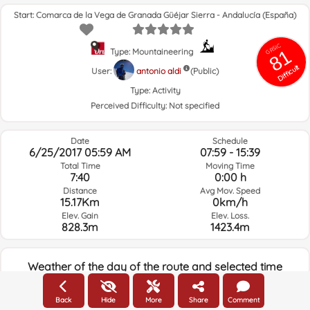
(1500-
Norte
1900)
Start: Comarca de la Vega de Granada Güéjar Sierra - Andalucía (España)
GRSIC
81
Type: Mountaineering
Difficult
User:
antonio aldi
(Public)
Type:
Activity
Perceived Difficulty:
Not specified
Date
Schedule
6/25/2017 05:59 AM
07:59 - 15:39
Total Time
Moving Time
7:40
0:00 h
Distance
Avg Mov. Speed
15.17Km
0km/h
Elev. Gain
Elev. Loss.
828.3m
1423.4m
Weather of the day of the route and selected time
05:00
Back
Hide
More
Share
Comment