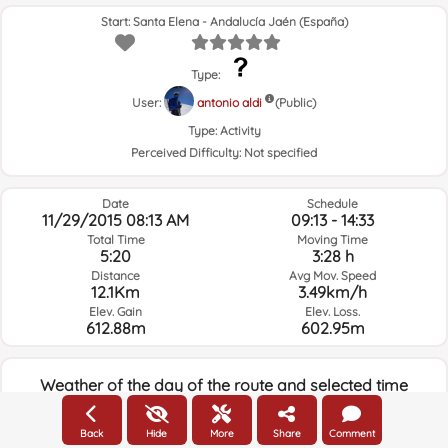
Start: Santa Elena - Andalucía Jaén (España)
Type:
User:
antonio aldi
(Public)
Type:
Activity
Perceived Difficulty:
Not specified
Date
Schedule
11/29/2015 08:13 AM
09:13 - 14:33
Total Time
Moving Time
5:20
3:28 h
Distance
Avg Mov. Speed
12.1Km
3.49km/h
Elev. Gain
Elev. Loss.
612.88m
602.95m
Weather of the day of the route and selected time
08:00
Back
Hide
More
Share
Comment