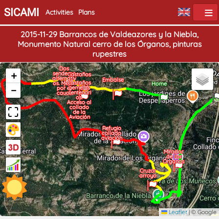
SICAMI
Activities
Plans
2015-11-29 Barrancos de Valdeazores y la Niebla,
Monumento Natural cerro de los Órganos, pinturas
rupestres
Dos
+
senderos
Castaños
alternativ
Embalse
End
Castaños
os. Mejor
Home
−
gemelos
por el
centenari
cauce
os.
Acceso al
collado
de la
Aviación
Refugio
collado
aviación
Mirador
de los
Órganos
Cruzar
arroyo
Leaflet
|
© Google