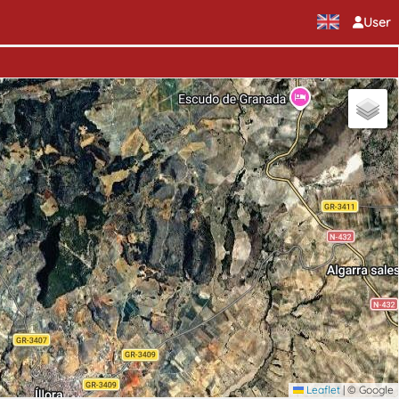
User
Leaflet
|
© Google