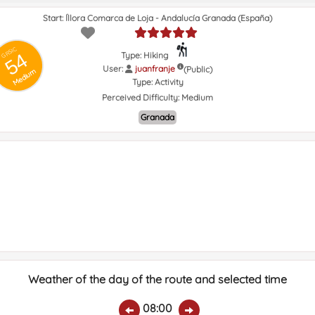
Start: Íllora Comarca de Loja - Andalucía Granada (España)
GRSIC
54
Type: Hiking
User:
juanfranje
(Public)
Medium
Type:
Activity
Perceived Difficulty:
Medium
Granada
Weather of the day of the route and selected time
08:00