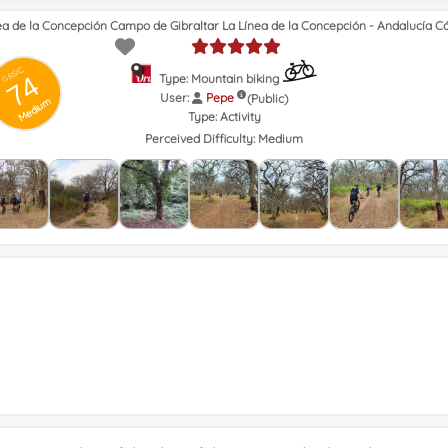
nea de la Concepción Campo de Gibraltar La Línea de la Concepción - Andalucía C
GRSIC
74
Type: Mountain biking
User:
Pepe
(Public)
Medium
Type:
Activity
Perceived Difficulty:
Medium