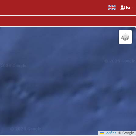
User
Leaflet
|
© Google