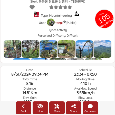
Start: 운문면 청도군 신원리 - (대한민국)
Photo
GRSIC
105
Type: Mountaineering
Very Difficult
User:
tanyi
(Public)
Type:
Activity
Perceived Difficulty:
Difficult
Date
Schedule
8/31/2024 09:34 PM
23:34 - 07:50
Total Time
Moving Time
8:16
4:10 h
Distance
Avg Mov. Speed
14.81Km
3.55km/h
Elev. Gain
Elev. Loss.
1295m
1289.6m
Back
Hide
More
Share
Comment