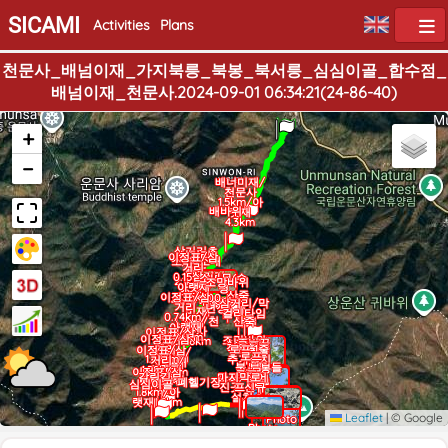
SICAMI
Activities
Plans
천문사_배넘이재_가지북릉_북봉_북서릉_심심이골_합수점_
배넘이재_천문사.2024-09-01 06:34:21(24-86-40)
Home
End
+
−
배너미재/
천문사
1.5km/아
배바위
랫재
4.3km
삼거리초
삼거리
이정표/삼
소/학소대
거리
폭포
삼거리
0.15km/
소나무(수
2.1km/아
조망바위
아랫재
령
스랫재
산죽
이정표/삼
3.55km
400~500
4km/베네
Photo
삼거리/막
거리
년정도)
미재
걸리타임
0.74km/
1.3km/천
산죽
아랫재
문사
이정표/삼
2.96km
이정표/삼
조망바위
2.8km
거리
산죽밭끝
로프
작은북봉
거리
로프 1줄
이정표/삼
1.08km/
로프
1.44km/
추가설치
거리
아랫재
북서릉 들
북봉
아랫재
1.58km/
이정표/삼
2.62km
석문
로프
갈림길
로프/끊어
마지막로
머리
2.26km
휴게 공간
거리
폐헬기장
심심이골
진곳 신규
프
1.92km
1.8km/아
설치
랫재1.9km
Photo
Leaflet
|
© Google
Photo
Photo
Photo
Photo