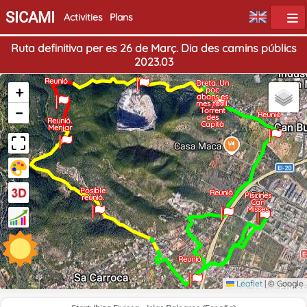
SICAMI
Activities
Plans
Ruta definitiva per es 26 de Març. Dia des camins públics
2023.03
Reunió
Reunió
Dreta. Un
+
poc
abans es
mes fàcil.
−
Torrent
Reunió
des
Reunió.
Capità
Menjar
Posible
Reunió
Home
End
Piscines
reunió.
Can
Misses
Reunió
Leaflet
|
© Google