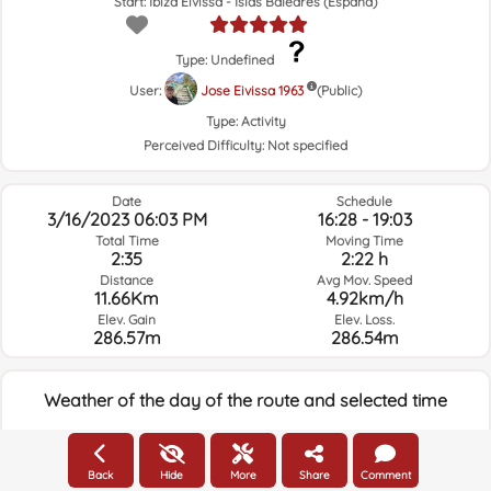
Start: Ibiza Eivissa - Islas Baleares (España)
Type: Undefined
User:
Jose Eivissa 1963
(Public)
Type:
Activity
Perceived Difficulty:
Not specified
Date
Schedule
3/16/2023 06:03 PM
16:28 - 19:03
Total Time
Moving Time
2:35
2:22 h
Distance
Avg Mov. Speed
11.66Km
4.92km/h
Elev. Gain
Elev. Loss.
286.57m
286.54m
Weather of the day of the route and selected time
15:00
Back
Hide
More
Share
Comment