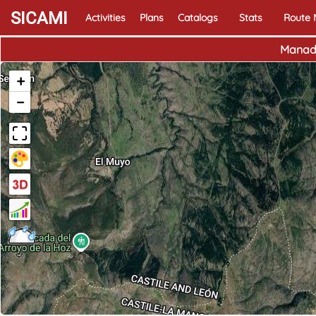
SICAMI
Activities
Plans
Catalogs
Stats
Route
Manade
+
−