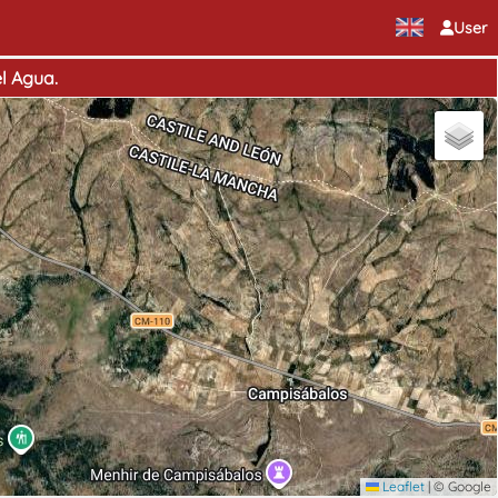
User
l Agua.
Leaflet
|
© Google