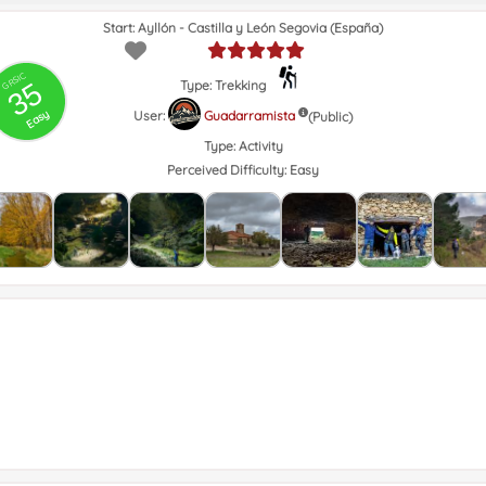
Start: Ayllón - Castilla y León Segovia (España)
GRSIC
35
Type: Trekking
Easy
User:
Guadarramista
(Public)
Type:
Activity
Perceived Difficulty:
Easy