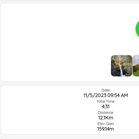
Date
11/5/2023 09:54 AM
Total Time
4:31
Distance
12.1Km
Elev. Gain
159.14m