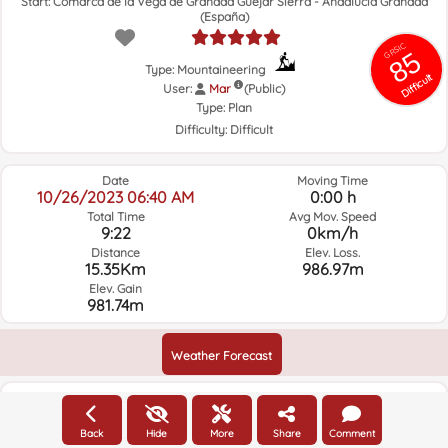
Start: Comarca de la Vega de Granada Güéjar Sierra - Andalucía Granada
(España)
Puent
Junta
Río
roto ri
Rios
Cueva
GRSIC
Valdeca
Real
Cas
85
Secreta
Majad
llas
Río
r
del Pal
Type: Mountaineering
Valdeinfi
Vald
Difficult
rno
ll
User:
Mar
(Public)
Type:
Plan
Difficulty:
Difficult
Date
Moving Time
10/26/2023 06:40 AM
0:00 h
Total Time
Avg Mov. Speed
9:22
0km/h
Distance
Elev. Loss.
15.35Km
986.97m
Elev. Gain
981.74m
Weather Forecast
Elevation
Back
Hide
More
Share
Comment