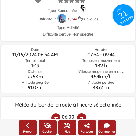
GRSIC
21
Type: Randonnée
Très facile
Utilisateur:
sylvia
(Publique)
Type:
Activité
Difficulté perçue:
Non spécifié
Date
Horaire
11/16/2024 06:54 AM
07:54 - 09:44
Temps total
Temps en mouvement
1:49
1:42 h
Distance
Vitesse moyenne en mouv.
7.76Km
4.54km/h
Altitude gagnée
Altitude perdue
91.07m
48.65m
Météo du jour de la route à l'heure sélectionnée
06:00
Retour
Cacher
Plus
Partager
Commenter
Température:
Pluie:
Humidité relative:
Vitesse vent:
Direction vent: