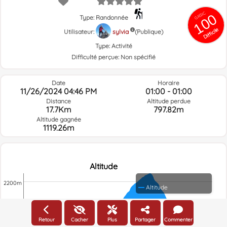
GRSIC
100
Type: Randonnée
Difficile
Utilisateur:
sylvia
(Publique)
Type:
Activité
Difficulté perçue:
Non spécifié
Date
Horaire
11/26/2024 04:46 PM
01:00 - 01:00
Distance
Altitude perdue
17.7Km
797.82m
Altitude gagnée
1119.26m
Altitude
2200m
Altitude
2000m
Retour
Cacher
Plus
Partager
Commenter
1800m