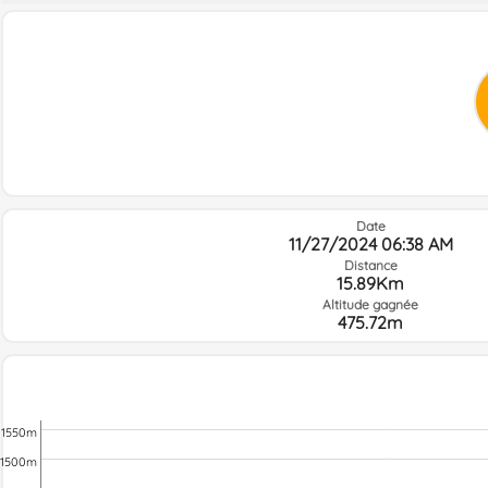
Date
11/27/2024 06:38 AM
Distance
15.89Km
Altitude gagnée
475.72m
1550m
1500m