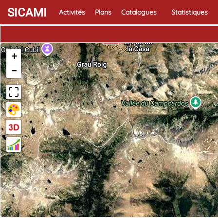
SICAMI
Activités
Plans
Catalogues
Statistiques
+
−