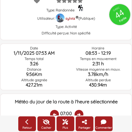
GRSIC
44
Type: Randonnée
Facile
Utilisateur:
sylvia
(Publique)
Type:
Activité
Difficulté perçue:
Non spécifié
Date
Horaire
1/11/2025 07:53 AM
08:53 - 12:19
Temps total
Temps en mouvement
3:26
2:31 h
Distance
Vitesse moyenne en mouv.
9.56Km
3.78km/h
Altitude gagnée
Altitude perdue
427.21m
430.94m
Météo du jour de la route à l'heure sélectionnée
07:00
Retour
Cacher
Plus
Partager
Commenter
Température:
Pluie:
Humidité relative:
Vitesse vent:
Direction vent: