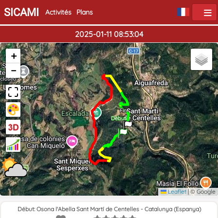
SICAMI
Activités
Plans
2025-01-11 08:53:04
+
−
Fin
Début
Leaflet
|
© Google
Début: Osona l'Abella Sant Martí de Centelles - Catalunya (Espanya)