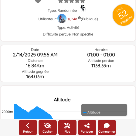
GRSIC
52
Type: Randonnée
Moyenne
Utilisateur:
sylvia
(Publique)
Type:
Activité
Difficulté perçue:
Non spécifié
Date
Horaire
2/14/2025 09:56 AM
01:00 - 01:00
Distance
Altitude perdue
16.84Km
1138.39m
Altitude gagnée
164.03m
Altitude
2000m
Altitude
1800m
Retour
Cacher
Plus
Partager
Commenter
1600m