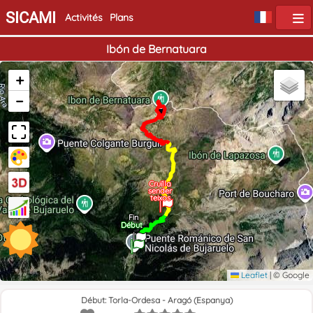
SICAMI
Activités
Plans
Ibón de Bernatuara
+
−
Cruïlla
sender
teixos
Fin
Début
Leaflet
|
© Google
Début: Torla-Ordesa - Aragó (Espanya)