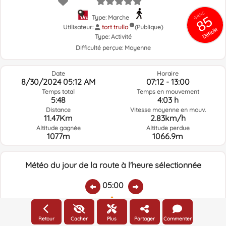
GRSIC
85
Type: Marche
Utilisateur:
tort trullo
(Publique)
Difficile
Type:
Activité
Difficulté perçue:
Moyenne
Date
Horaire
8/30/2024 05:12 AM
07:12 - 13:00
Temps total
Temps en mouvement
5:48
4:03 h
Distance
Vitesse moyenne en mouv.
11.47Km
2.83km/h
Altitude gagnée
Altitude perdue
1077m
1066.9m
Météo du jour de la route à l'heure sélectionnée
05:00
Température:
Pluie:
Humidité relative:
Vitesse vent:
Direction vent:
Retour
Cacher
Plus
Partager
Commenter
17.8ºC
0
62%
4.8km/h