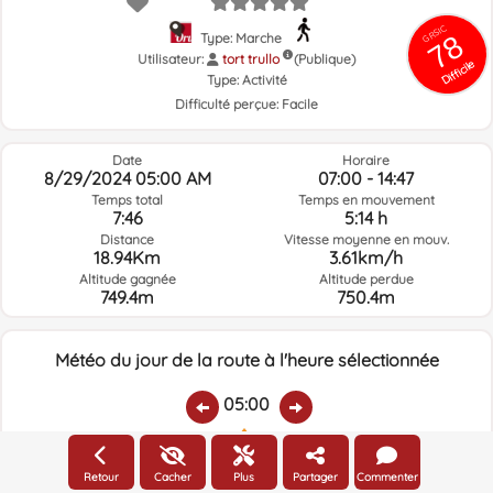
GRSIC
78
Type: Marche
Utilisateur:
tort trullo
(Publique)
Difficile
Type:
Activité
Difficulté perçue:
Facile
Date
Horaire
8/29/2024 05:00 AM
07:00 - 14:47
Temps total
Temps en mouvement
7:46
5:14 h
Distance
Vitesse moyenne en mouv.
18.94Km
3.61km/h
Altitude gagnée
Altitude perdue
749.4m
750.4m
Météo du jour de la route à l'heure sélectionnée
05:00
Température:
Pluie:
Humidité relative:
Vitesse vent:
Direction vent:
Retour
Cacher
Plus
Partager
Commenter
14.2ºC
0
91%
2.2km/h