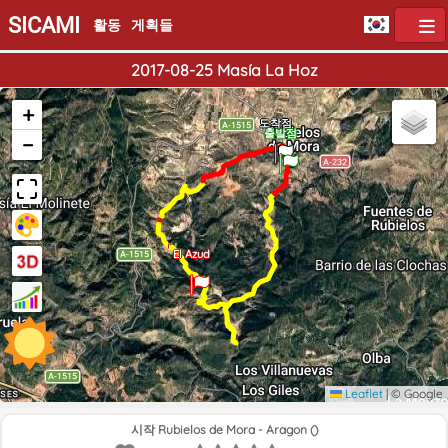
SICAMI
활동
게획들
2017-08-25 Masía La Hoz
+
도착점
출발점
−
El Azud
Leaflet
|
© Google
시작 Rubielos de Mora - Aragon ()