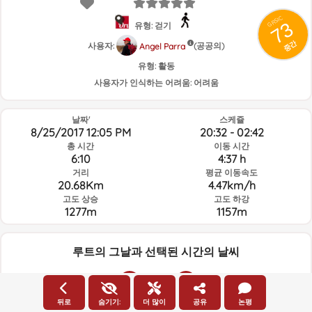
GRSIC
73
유형: 걷기
중간
사용자:
(공공의)
Angel Parra
유형:
활동
사용자가 인식하는 어려움:
어려움
날짜'
스케쥴
8/25/2017 12:05 PM
20:32 - 02:42
총 시간
이동 시간
6:10
4:37 h
거리
평균 이동속도
20.68Km
4.47km/h
고도 상승
고도 하강
1277m
1157m
루트의 그날과 선택된 시간의 날씨
19:00
뒤로
숨기기:
더 많이
공유
논평