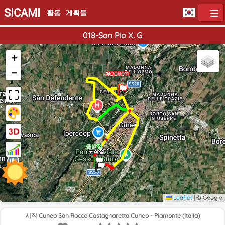
SICAMI
활동
게획들
018-San Pio X. G
+
−
0000010
0000011
0000011
출발점
도착점
Leaflet
|
© Google
시작 Cuneo San Rocco Castagnaretta Cuneo - Piamonte (Italia)