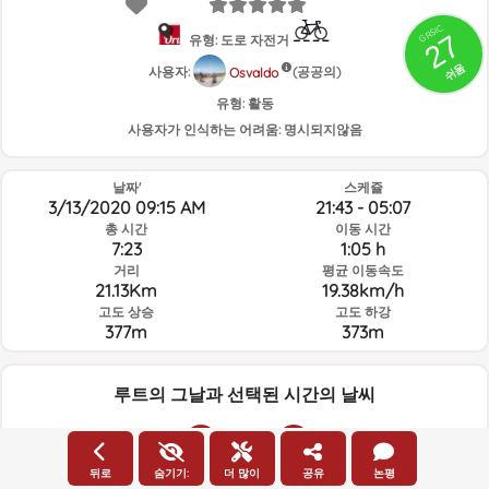
GRSIC
27
유형: 도로 자전거
쉬움
사용자:
(공공의)
Osvaldo
유형:
활동
사용자가 인식하는 어려움:
명시되지않음
날짜'
스케쥴
3/13/2020 09:15 AM
21:43 - 05:07
총 시간
이동 시간
7:23
1:05 h
거리
평균 이동속도
21.13Km
19.38km/h
고도 상승
고도 하강
377m
373m
루트의 그날과 선택된 시간의 날씨
20:00
뒤로
숨기기:
더 많이
공유
논평