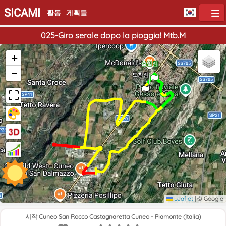
SICAMI
활동
게획들
025-Giro serale dopo la pioggia! Mtb.M
+
출발점
−
도착점
Leaflet
|
© Google
시작 Cuneo San Rocco Castagnaretta Cuneo - Piamonte (Italia)