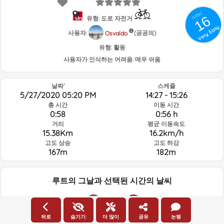
GRSIC
16
유형: 도로 자전거
Very Easy
사용자:
(공공의)
Osvaldo
유형:
활동
사용자가 인식하는 어려움:
매우 쉬움
날짜'
스케쥴
5/27/2020 05:20 PM
14:27 - 15:26
총 시간
이동 시간
0:58
0:56 h
거리
평균 이동속도
15.38Km
16.2km/h
고도 상승
고도 하강
167m
182m
루트의 그날과 선택된 시간의 날씨
13:00
뒤로
숨기기:
더 많이
공유
논평