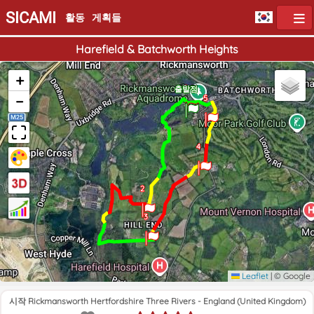
SICAMI
활동
게획들
Harefield & Batchworth Heights
+
1
도착점
출발점
−
5
4
2
3
Leaflet
|
© Google
시작 Rickmansworth Hertfordshire Three Rivers - England (United Kingdom)