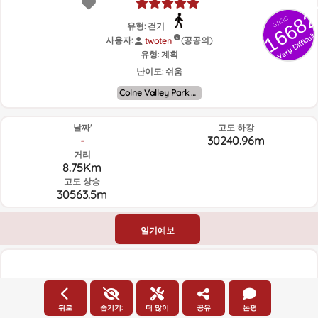
16682
GRSIC
유형: 걷기
Very Difficult
사용자:
(공공의)
twoten
유형:
계획
난이도:
쉬움
Colne Valley Park Walks
날짜'
고도 하강
-
30240.96m
거리
8.75Km
고도 상승
30563.5m
일기예보
고도
뒤로
숨기기:
더 많이
공유
논평
고도