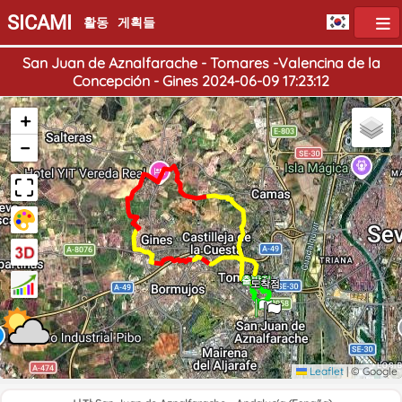
SICAMI
활동
게획들
San Juan de Aznalfarache - Tomares -Valencina de la
Concepción - Gines 2024-06-09 17:23:12
+
−
출발점
도착점
Leaflet
|
© Google