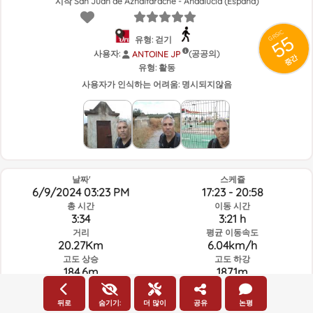
시작 San Juan de Aznalfarache - Andalucía (España)
GRSIC
55
유형: 걷기
사용자:
(공공의)
ANTOINE JP
중간
유형:
활동
사용자가 인식하는 어려움:
명시되지않음
날짜'
스케쥴
6/9/2024 03:23 PM
17:23 - 20:58
총 시간
이동 시간
3:34
3:21 h
거리
평균 이동속도
20.27Km
6.04km/h
고도 상승
고도 하강
184.6m
187.1m
뒤로
숨기기:
더 많이
공유
논평
루트의 그날과 선택된 시간의 날씨