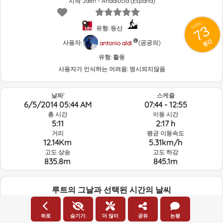
시작 Jaén - Andalucía (España)
GRSIC
73
유형: 등산
중간
사용자:
(공공의)
antonio aldi
유형:
활동
사용자가 인식하는 어려움:
명시되지않음
날짜'
스케쥴
6/5/2014 05:44 AM
07:44 - 12:55
총 시간
이동 시간
5:11
2:17 h
거리
평균 이동속도
12.14Km
5.31km/h
고도 상승
고도 하강
835.8m
845.1m
루트의 그날과 선택된 시간의 날씨
05:00
뒤로
숨기기:
더 많이
공유
논평