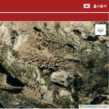
사용자
Leaflet
|
© Google