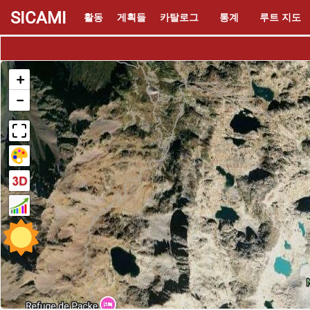
SICAMI
활동
게획들
카탈로그
통계
루트 지도
+
−