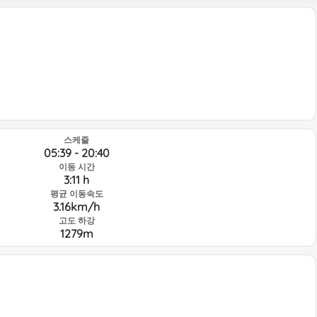
스케쥴
05:39 - 20:40
이동 시간
3:11 h
평균 이동속도
3.16km/h
고도 하강
1279m