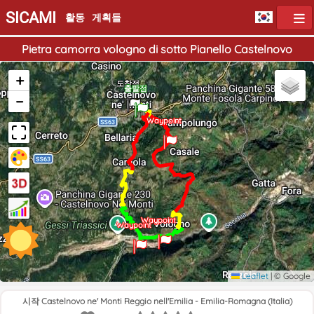
SICAMI
활동
게획들
Pietra camorra vologno di sotto Pianello Castelnovo
+
도착점
출발점
−
Waypoint
Waypoint
Waypoint
Leaflet
|
© Google
시작 Castelnovo ne' Monti Reggio nell'Emilia - Emilia-Romagna (Italia)