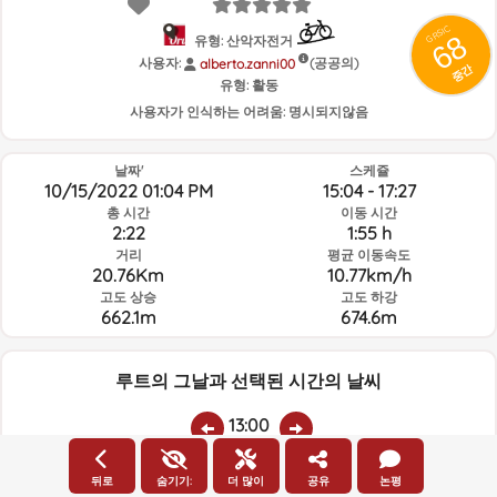
GRSIC
68
유형: 산악자전거
사용자:
(공공의)
alberto.zanni00
중간
유형:
활동
사용자가 인식하는 어려움:
명시되지않음
날짜'
스케쥴
10/15/2022 01:04 PM
15:04 - 17:27
총 시간
이동 시간
2:22
1:55 h
거리
평균 이동속도
20.76Km
10.77km/h
고도 상승
고도 하강
662.1m
674.6m
루트의 그날과 선택된 시간의 날씨
13:00
뒤로
숨기기:
더 많이
공유
논평
온도
비
평균 습도:
풍속:
풍향: