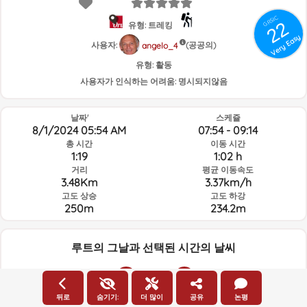
GRSIC
22
유형: 트레킹
Very Easy
사용자:
(공공의)
angelo_4
유형:
활동
사용자가 인식하는 어려움:
명시되지않음
날짜'
스케쥴
8/1/2024 05:54 AM
07:54 - 09:14
총 시간
이동 시간
1:19
1:02 h
거리
평균 이동속도
3.48Km
3.37km/h
고도 상승
고도 하강
250m
234.2m
루트의 그날과 선택된 시간의 날씨
05:00
뒤로
숨기기:
더 많이
공유
논평