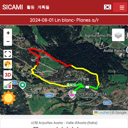
SICAMI
활동
게획들
2024-08-01 Lin blanc- Planes a/r
+
−
도착점
출발점
Leaflet
|
© Google
시작 Arpuilles Aosta - Valle d'Aosta (Italia)