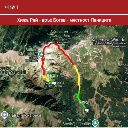
더 많이
Хижа Рай - връх Ботев - местност Паниците
출발점
도착점