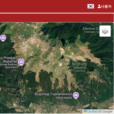
사용자
Leaflet
|
© Google