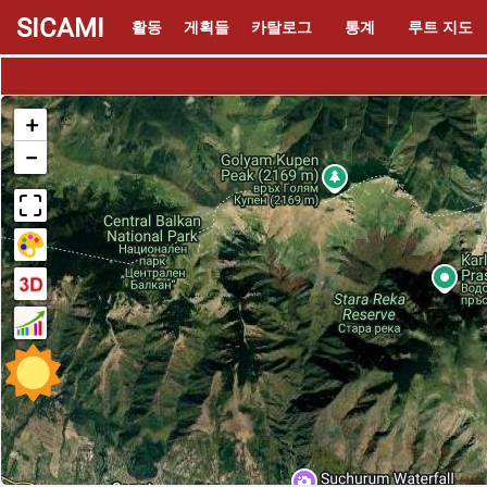
SICAMI
활동
게획들
카탈로그
통계
루트 지도
+
−