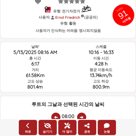
GRSIC
91
유형: 전기자전거
사용자:
(공공의)
Ernst Friedrich
어려움
유형:
활동
사용자가 인식하는 어려움:
명시되지않음
날짜'
스케쥴
5/13/2025 08:16 AM
10:16 - 16:33
총 시간
이동 시간
6:17
4:28 h
거리
평균 이동속도
61.58Km
13.74km/h
고도 상승
고도 하강
801.4m
800.9m
루트의 그날과 선택된 시간의 날씨
08:00
뒤로
숨기기:
더 많이
공유
논평
온도
비
평균 습도:
풍속:
풍향: