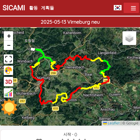
SICAMI
활동
게획들
2025-05-13 Virneburg neu
+
출발점
도착점
−
Leaflet
|
© Google
시작 - ()