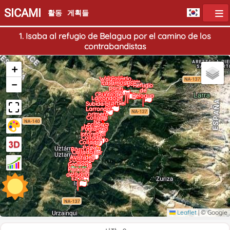
SICAMI
활동
게획들
1. Isaba al refugio de Belagua por el camino de los
contrabandistas
+
Vista de
Collado
Waypoint
−
Waypoint
Waypoint
Pasamos
Lakartxel
Arrakogo
Refugio
도착점
por
a
iti
de
debajo
Collado
Punto de
Belagua
Larrondo
de la
Lapatia
informaci
Lakartxel
Subida al
ón
a
Larrondo
primero
Collado
por
de
pradera
Izquierda
Adazidoi
Punto de
y luego
a
informaci
por
Collado
ón
hayedo
Collado
de
de
Potxén
Paso de
Collado
Martiaber
los
Ardibideg
Vista
roa
contraba
aina
Sendero
ndistas
Izquierda
Puente
출발점
Parking
GR 321.1
de la
de Isaba
Ezka
Leaflet
|
© Google