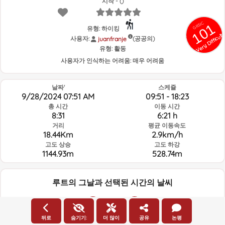
시작 - ()
GRSIC
101
유형: 하이킹
Very Difficult
사용자:
(공공의)
juanfranje
유형:
활동
사용자가 인식하는 어려움:
매우 어려움
날짜'
스케쥴
9/28/2024 07:51 AM
09:51 - 18:23
총 시간
이동 시간
8:31
6:21 h
거리
평균 이동속도
18.44Km
2.9km/h
고도 상승
고도 하강
1144.93m
528.74m
루트의 그날과 선택된 시간의 날씨
07:00
뒤로
숨기기:
더 많이
공유
논평