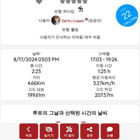
GRSIC
22
유형: 하이킹
Very Easy
사용자:
(공공의)
Gertru Lopez
유형:
활동
사용자가 인식하는 어려움:
매우 쉬움
날짜'
스케쥴
8/17/2024 03:03 PM
17:03 - 19:26
총 시간
이동 시간
2:23
1:25 h
거리
평균 이동속도
4.66Km
3.27km/h
고도 상승
고도 하강
199.61m
207.57m
루트의 그날과 선택된 시간의 날씨
15:00
뒤로
숨기기:
더 많이
공유
논평