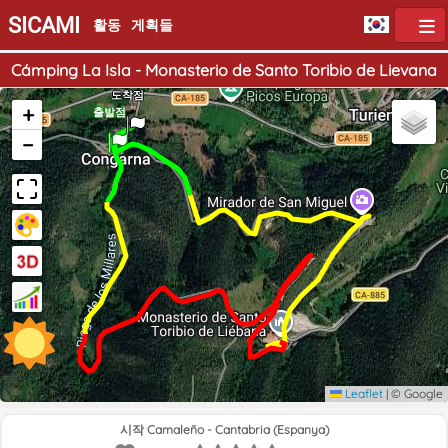
SICAMI
활동
게획들
Cámping La Isla - Monasterio de Santo Toribio de Lievana
도착점
+
출발점
−
Leaflet
|
© Google
시작 Camaleño - Cantabria (Espanya)