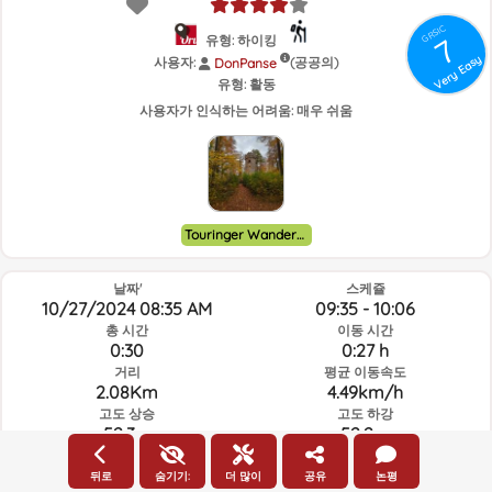
GRSIC
유형: 하이킹
7
Very Easy
사용자:
(공공의)
DonPanse
유형:
활동
사용자가 인식하는 어려움:
매우 쉬움
Touringer Wandernadel
날짜'
스케쥴
10/27/2024 08:35 AM
09:35 - 10:06
총 시간
이동 시간
0:30
0:27 h
거리
평균 이동속도
2.08Km
4.49km/h
고도 상승
고도 하강
52.3m
52.2m
뒤로
숨기기:
더 많이
공유
논평