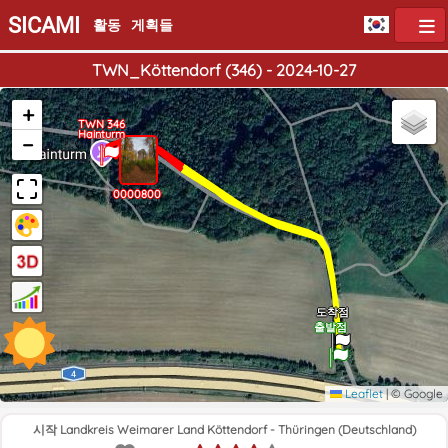
SICAMI
활동
게획들
TWN_Köttendorf (346) - 2024-10-27
+
TWN 346
Hainturm
−
0000800
도착점
출발점
Leaflet
|
© Google
시작 Landkreis Weimarer Land Köttendorf - Thüringen (Deutschland)