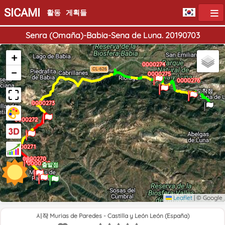
SICAMI
활동
게획들
Senra (Omaña)-Babia-Sena de Luna. 20190703
+
0000274
−
0000275
0000276
도착점
0000273
0000272
0000271
0000270
0000269
출발점
Leaflet
|
© Google
시작 Murias de Paredes - Castilla y León León (España)