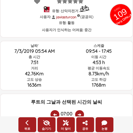
GRSIC
109
유형: 산악자전거
Very Difficult
사용자:
(공공의)
javiasturcon
유형:
활동
사용자가 인식하는 어려움:
중간
날짜'
스케쥴
7/3/2019 05:54 AM
09:54 - 17:45
총 시간
이동 시간
7:51
4:53 h
거리
평균 이동속도
42.76Km
8.73km/h
고도 상승
고도 하강
1636m
1768m
루트의 그날과 선택된 시간의 날씨
07:00
뒤로
숨기기:
더 많이
공유
논평
온도
비
평균 습도:
풍속:
풍향: