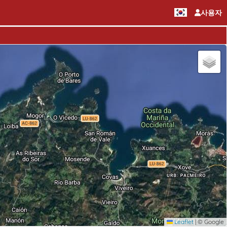
사용자
Leaflet
|
© Google