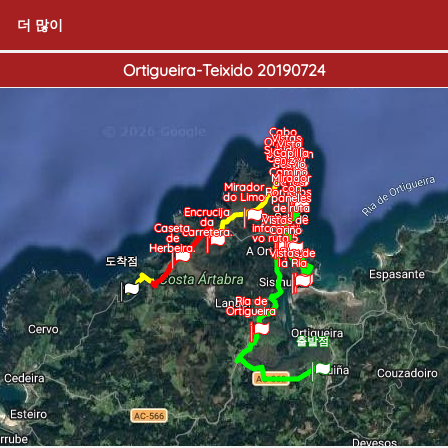
더 많이
Ortigueira-Teixido 20190724
Cabo
Vistas
Ortegal
Vista
faro
Subidas
Capilla
previa en
Ortegal
en z
desvio
Camino
Mirador
de los
Mirador
con
Romeros
do Limo
paneles
de ruta
Encrucija
Panel
Vistas de
da
Caseta
informati
Cariño
carretera.
de
vo ruta 5
Herbeira.
Playa
Vistas de
도착점
la Ria
Ría de
Ortigueira
.
출발점