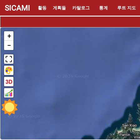
SICAMI
활동
게획들
카탈로그
통계
루트 지도
+
−