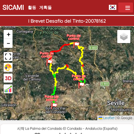
SICAMI
활동
게획들
I Brevet Desafío del Tinto-20078162
+
Punto de
control
−
Punto de
control
Punto de
control
Punto de
출발점
도착점
control
Leaflet
|
© Google
시작 La Palma del Condado El Condado - Andalucía (España)