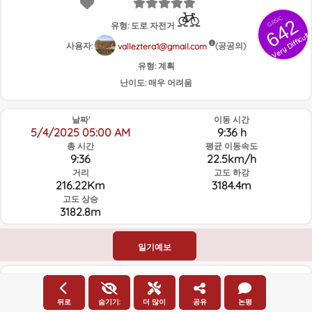
GRSIC
642
유형: 도로 자전거
Very Difficult
사용자:
(공공의)
valleztera1@gmail.com
유형:
계획
난이도:
매우 어려움
날짜'
이동 시간
5/4/2025 05:00 AM
9:36 h
총 시간
평균 이동속도
9:36
22.5km/h
거리
고도 하강
216.22Km
3184.4m
고도 상승
3182.8m
일기예보
고도
뒤로
숨기기:
더 많이
공유
논평