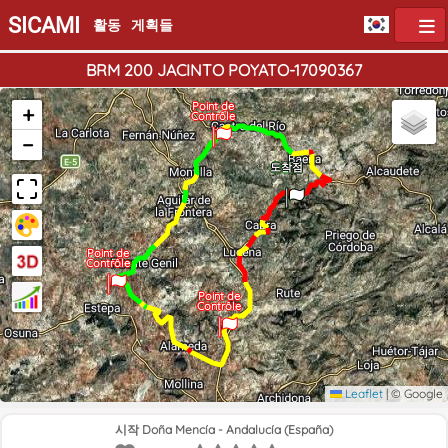
SICAMI
활동
게획들
BRM 200 JACINTO POYATO-17090367
Point de
+
Contrôle
−
출발점
도착점
Point de
Contrôle
Point de
Contrôle
Leaflet
|
© Google
시작 Doña Mencía - Andalucía (España)