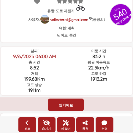
GRSIC
540
유형: 도로 자전거
Very Difficult
사용자:
(공공의)
valleztera1@gmail.com
유형:
계획
난이도:
중간
날짜'
이동 시간
9/6/2025 06:00 AM
8:52 h
총 시간
평균 이동속도
8:52
22.5km/h
거리
고도 하강
199.68Km
1913.2m
고도 상승
1911m
일기예보
고도
뒤로
숨기기:
더 많이
공유
논평