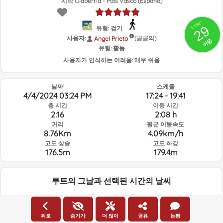
시작 Olaberría - País Vasco (España)
GRSIC
29
유형: 걷기
사용자:
(공공의)
Angel Prieto
쉬움
유형:
활동
사용자가 인식하는 어려움:
매우 쉬움
날짜'
스케쥴
4/4/2024 03:24 PM
17:24 - 19:41
총 시간
이동 시간
2:16
2:08 h
거리
평균 이동속도
8.76Km
4.09km/h
고도 상승
고도 하강
176.5m
179.4m
루트의 그날과 선택된 시간의 날씨
15:00
뒤로
숨기기:
더 많이
공유
논평