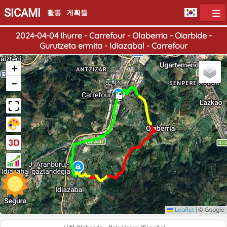
SICAMI
활동
게획들
2024-04-04 Ihurre - Carrefour - Olaberria - Oiarbide -
Gurutzeta ermita - Idiazabal - Carrefour
+
−
출발점
도착점
Leaflet
|
© Google