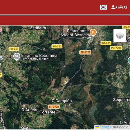
사용자
Leaflet
|
© Google