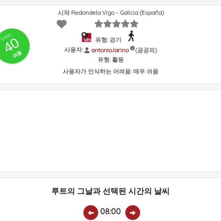
시작 Redondela Vigo - Galicia (España)
GRSIC
40
유형: 걷기
사용자:
(공공의)
antonio.larino
쉬움
유형:
활동
사용자가 인식하는 어려움:
매우 쉬움
루트의 그날과 선택된 시간의 날씨
08:00