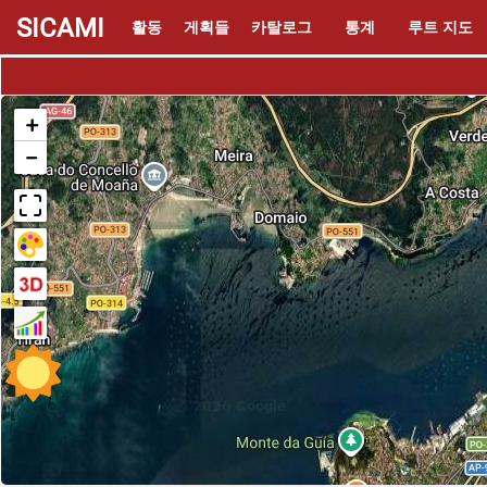
SICAMI
활동
게획들
카탈로그
통계
루트 지도
+
−