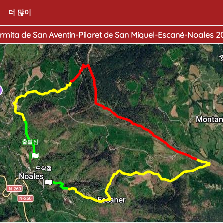
더 많이
rmita de San Aventín-Pilaret de San Miquel-Escané-Noales 2
출발점
도착점