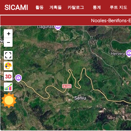
SICAMI
활동
게획들
카탈로그
통계
루트 지도
Noales-Benifons-E
+
−