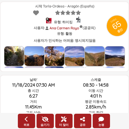
시작 Torla-Ordesa - Aragón (España)
GRSIC
65
유형: 하이킹
사용자:
(공공의)
Ana Carmen Royo
중간
유형:
활동
사용자가 인식하는 어려움:
명시되지않음
날짜'
스케쥴
11/18/2024 07:30 AM
08:30 - 14:58
총 시간
이동 시간
6:27
4:01 h
거리
평균 이동속도
11.45Km
2.85km/h
고도 상승
고도 하강
743.9m
738m
뒤로
숨기기:
더 많이
공유
논평