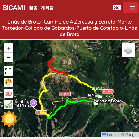
SICAMI
활동
게획들
Linás de Broto- Camino de A Zercosa y Serrato-Monte
Torcedor-Collado de Gabardos-Puerto de Cotefablo-Linás
de Broto
+
−
출발점
도착점
Leaflet
|
© Google