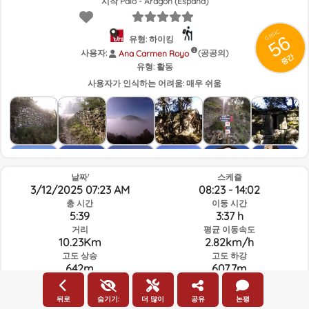
시작 Palo - Aragón (España)
GRSIC
56
유형: 하이킹
사용자:
(공공의)
Ana Carmen Royo
중간
유형:
활동
사용자가 인식하는 어려움:
매우 쉬움
날짜'
스케쥴
3/12/2025 07:23 AM
08:23 - 14:02
총 시간
이동 시간
5:39
3:37 h
거리
평균 이동속도
10.23Km
2.82km/h
고도 상승
고도 하강
642m
607.7m
뒤로
숨기기:
더 많이
공유
논평
루트의 그날과 선택된 시간의 날씨