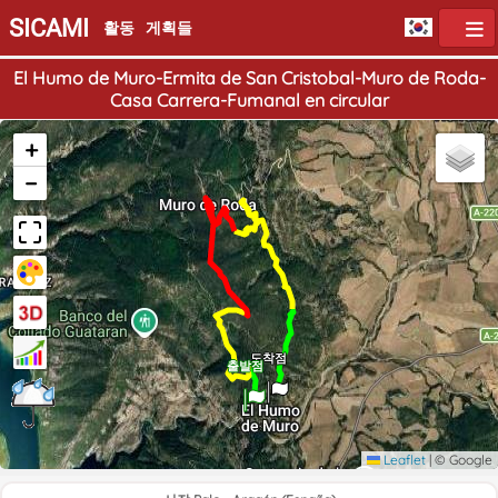
SICAMI
활동
게획들
El Humo de Muro-Ermita de San Cristobal-Muro de Roda-
Casa Carrera-Fumanal en circular
+
−
도착점
출발점
Leaflet
|
© Google