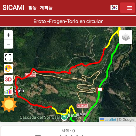
SICAMI
활동
게획들
Broto -Fragen-Torla en circular
+
−
도착점
출발점
Leaflet
|
© Google
시작 - ()