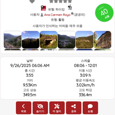
GRSIC
40
유형: 하이킹
사용자:
(공공의)
Ana Carmen Royo
쉬움
유형:
활동
사용자가 인식하는 어려움:
매우 쉬움
날짜'
스케쥴
9/26/2025 06:06 AM
08:06 - 12:01
총 시간
이동 시간
3:55
3:09 h
거리
평균 이동속도
9.53Km
3.02km/h
고도 상승
고도 하강
349.5m
336.4m
루트의 그날과 선택된 시간의 날씨
뒤로
숨기기:
더 많이
공유
논평