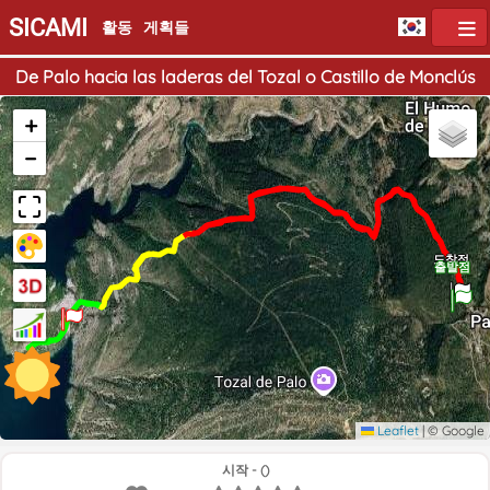
SICAMI
활동
게획들
De Palo hacia las laderas del Tozal o Castillo de Monclús
+
−
도착점
출발점
Leaflet
|
© Google
시작 - ()