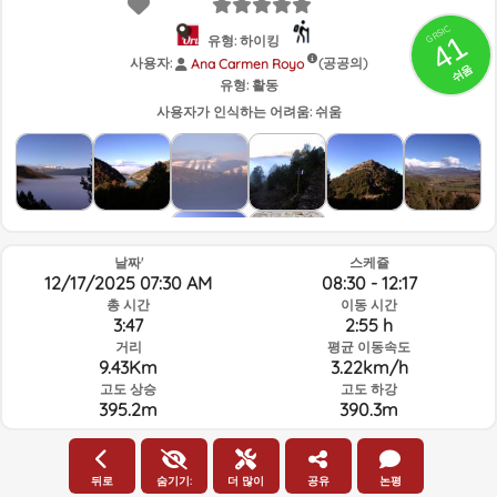
GRSIC
41
유형: 하이킹
사용자:
(공공의)
Ana Carmen Royo
쉬움
유형:
활동
사용자가 인식하는 어려움:
쉬움
날짜'
스케쥴
12/17/2025 07:30 AM
08:30 - 12:17
총 시간
이동 시간
3:47
2:55 h
거리
평균 이동속도
9.43Km
3.22km/h
고도 상승
고도 하강
395.2m
390.3m
루트의 그날과 선택된 시간의 날씨
뒤로
숨기기:
더 많이
공유
논평