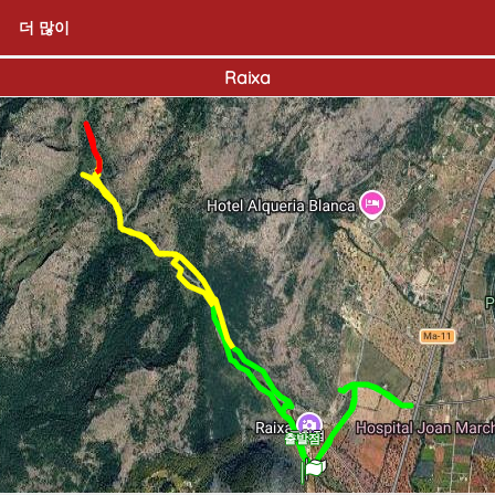
더 많이
Raixa
도착점
출발점