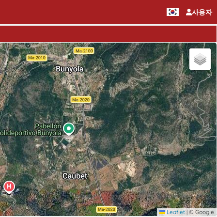
사용자
Leaflet
|
© Google