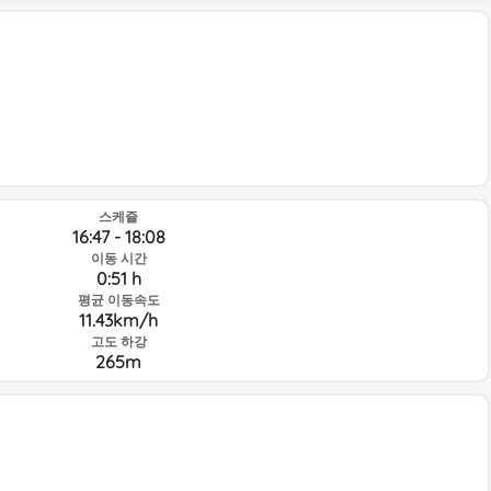
스케쥴
16:47 - 18:08
이동 시간
0:51 h
평균 이동속도
11.43km/h
고도 하강
265m