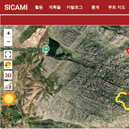
SICAMI
활동
게획들
카탈로그
통계
루트 지도
+
−