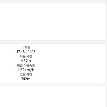
스케쥴
17:46 - 14:13
이동 시간
4:52 h
평균 이동속도
4.22km/h
고도 하강
742m