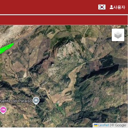
사용자
Leaflet
|
© Google