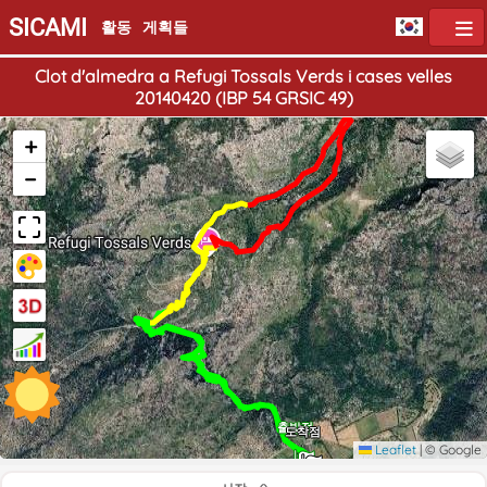
SICAMI
활동
게획들
Clot d'almedra a Refugi Tossals Verds i cases velles
20140420 (IBP 54 GRSIC 49)
+
−
출발점
도착점
Leaflet
|
© Google