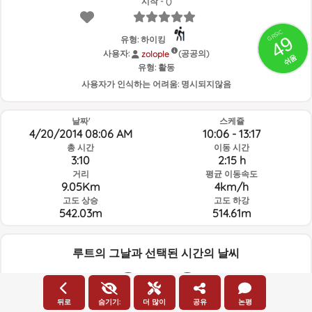
시작 - ()
GRSIC
49
유형: 하이킹
사용자:
(공공의)
zolople
쉬움
유형:
활동
사용자가 인식하는 어려움:
명시되지않음
날짜'
스케쥴
4/20/2014 08:06 AM
10:06 - 13:17
총 시간
이동 시간
3:10
2:15 h
거리
평균 이동속도
9.05Km
4km/h
고도 상승
고도 하강
542.03m
514.61m
루트의 그날과 선택된 시간의 날씨
08:00
뒤로
숨기기:
더 많이
공유
논평