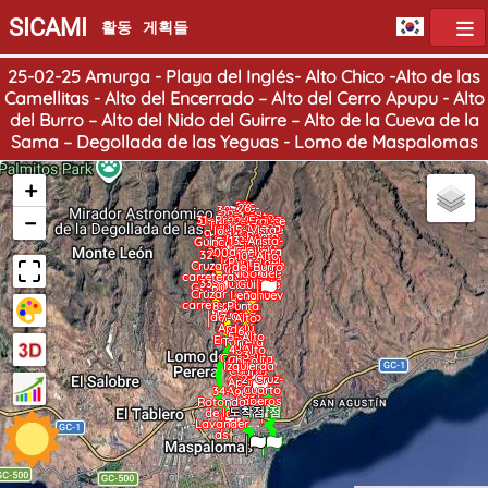
SICAMI
활동
게획들
25-02-25 Amurga - Playa del Inglés- Alto Chico -Alto de las
Camellitas - Alto del Encerrado – Alto del Cerro Apupu - Alto
del Burro – Alto del Nido del Guirre – Alto de la Cueva de la
Sama – Degollada de las Yeguas - Lomo de Maspalomas
+
28-
27-
26-
25-
30-
29-
−
Verteder
21- Alto
Barranco
Acceso a
Izquierda
19- Cueva
20-
31- Presa
24- Vista
Degollad
22- Era -
18- Cauce
Torreta
23- Cota
o de la
16- Cueva
de la
17-
del
cruzar el
15- Vista
Cueva de
de la
los
del
a de las
FEDAC
del
blanca
14- Punta
norte del
Hoya de
Cueva de
Bquillo
del
Cañizo
bco del
13- Arista
la Sama-
12- Arco
caidero
Sama
11-
Guinchos-
Barranco
Yeguas
8836
Bquillo
del Nido
Puntón
la Sama
Bquillo
las
de la
Cañizo
de Piedra
Roques
de la
del
2
9006
del
de la
32-
10- Alto
del Guirre
de la
Pasadas
Cueva de
de la
Punta del
Bquillo
de la
Cañizo
Cueva de
Cruzar
del Burro
Cueva La
Cueva de
la Sama
del
Nido del
Punta de
de la
la Sama
carretera
Sama
Cañizo
la Sama
33-
Cueva de
Guirre
La
GC-60
Cruzar
Leñanuev
la Sama
9-
carretera
8- Punta
a
Torreta
del Cerro
7- Alto
Apupú
del
6-
5- Alto
Encerrad
Torreta
las
4- Alto
o
3-
Camellita
Chico y
Izquierda
s y
Cuarto
2- Cruz-
Cuarto
Aperos
Cuarto
34-
Aperos
9001
aperos
Rotonda
도착점
출발점
9000
de las
Lavander
as