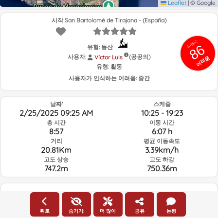
Leaflet
|
© Google
시작 San Bartolomé de Tirajana - (España)
GRSIC
86
유형: 등산
사용자:
(공공의)
Víctor Luis
어려움
유형:
활동
사용자가 인식하는 어려움:
중간
날짜'
스케쥴
2/25/2025 09:25 AM
10:25 - 19:23
총 시간
이동 시간
8:57
6:07 h
거리
평균 이동속도
20.81Km
3.39km/h
고도 상승
고도 하강
747.2m
750.36m
루트의 그날과 선택된 시간의 날씨
뒤로
숨기기:
더 많이
공유
논평
09:00