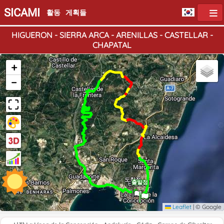
SICAMI
활동
게획들
HIGUERON - SIERRA ARCA - ARENILLAS - CASTELLAR -
CHAPATAL
+
−
도착점
출발점
Leaflet
|
© Google