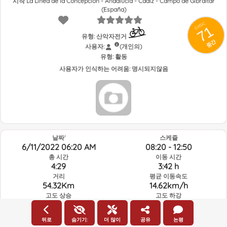
시작 La Línea de la Concepción - Andalucía - Cádiz - Campo de Gibraltar
(España)
GRSIC
71
유형: 산악자전거
중간
사용자:
(개인의)
유형:
활동
사용자가 인식하는 어려움:
명시되지않음
날짜'
스케쥴
6/11/2022 06:20 AM
08:20 - 12:50
총 시간
이동 시간
4:29
3:42 h
거리
평균 이동속도
54.32Km
14.62km/h
고도 상승
고도 하강
617.84m
615.02m
뒤로
숨기기:
더 많이
공유
논평