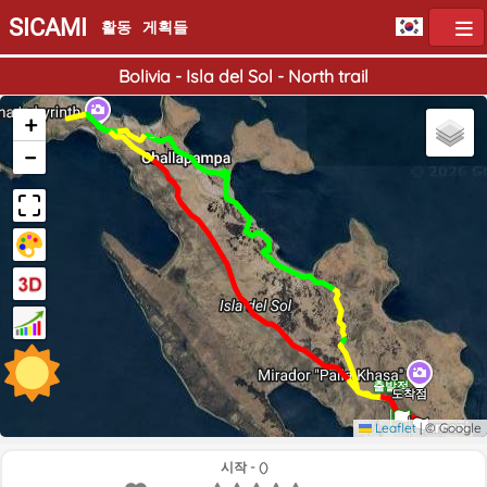
SICAMI
활동
게획들
Bolivia - Isla del Sol - North trail
+
−
출발점
도착점
Leaflet
|
© Google
시작 - ()