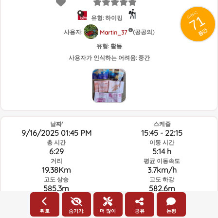
GRSIC
71
유형: 하이킹
중간
사용자:
(공공의)
Martin_37
유형:
활동
사용자가 인식하는 어려움:
중간
날짜'
스케쥴
9/16/2025 01:45 PM
15:45 - 22:15
총 시간
이동 시간
6:29
5:14 h
거리
평균 이동속도
19.38Km
3.7km/h
고도 상승
고도 하강
585.3m
582.6m
뒤로
숨기기:
더 많이
공유
논평
루트의 그날과 선택된 시간의 날씨