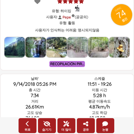
GRSIC
74
유형: 하이킹
사용자:
(공공의)
Pepe
중간
유형:
활동
사용자가 인식하는 어려움:
명시되지않음
RECOPILACIÓN PIRINEO ARAGONES / ARAGONESE PYRENEES
날짜'
스케쥴
9/14/2018 05:26 PM
11:51 - 19:26
총 시간
이동 시간
7:34
5:28 h
거리
평균 이동속도
26.61Km
4.87km/h
고도 상승
고도 하강
764.99m
1043.52m
뒤로
숨기기:
더 많이
공유
논평