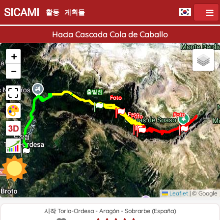
SICAMI
활동
게획들
Hacia Cascada Cola de Caballo
+
−
출발점
Foto
Foto
Foto
Foto
Foto
Foto
도착점
Leaflet
|
© Google
시작 Torla-Ordesa - Aragón - Sobrarbe (España)